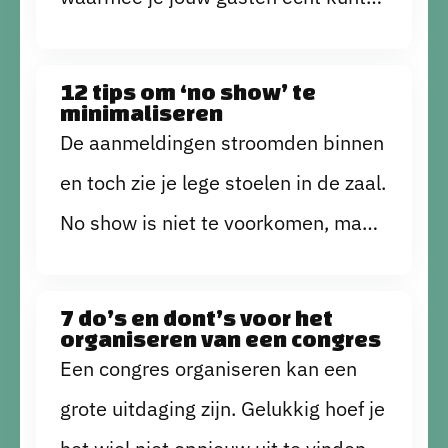
thema’s voor jouw bedrijfsfeest op
verrassen? Dan hebben we
een rij gezet.
inspiratie voor je! Het thema Burning
12 tips om ‘no show’ te
minimaliseren
Man is razend populair. We vertellen
De aanmeldingen stroomden binnen
je waarom en hoe je het organiseert.
en toch zie je lege stoelen in de zaal.
No show is niet te voorkomen, maar
wel te minimaliseren. Doen! Het
scheelt niet alleen in kosten, maar
7 do’s en dont’s voor het
organiseren van een congres
ook in de verspilling van materialen,
Een congres organiseren kan een
voedsel en potentieel bereik van
grote uitdaging zijn. Gelukkig hoef je
sponsoren. Met deze 12 tips kun je