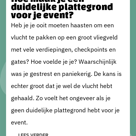
duidelijke plattegrond
voor je event?
Bedrijfsfeest
Heb je je ooit moeten haasten om een
vlucht te pakken op een groot vliegveld
Blogs
met vele verdiepingen, checkpoints en
Beurs
gates? Hoe voelde je je? Waarschijnlijk
Cases
was je gestrest en paniekerig. De kans is
Sitting Dinner
echter groot dat je wel de vlucht hebt
gehaald. Zo voelt het ongeveer als je
geen duidelijke plattegrond hebt voor je
Corporate Festival
event.
D
L
E
E
S
V
E
R
E
R