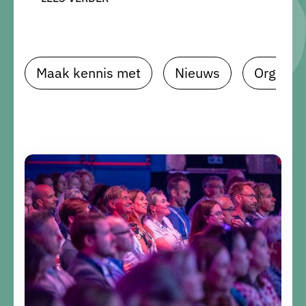
Maak kennis met
Nieuws
Organis