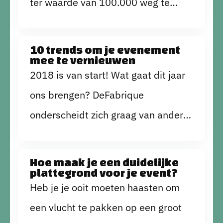
ter waarde van 100.000 weg te
productieteam maar vast bijeen,
geven, zoals bij de oscars. Wat je
want we geven je 6 tips om deze
wel kan doen, is een goodiebag
waardevolle nabespreking zo
10 trends om je evenement
mee te vernieuwen
meegeven waar iedereen echt wat
makkelijk mogelijk te maken:
2018 is van start! Wat gaat dit jaar
aan heeft! Met de volgende tips
ons brengen? DeFabrique
weet jij de mensen nog te verrassen
onderscheidt zich graag van andere
als ze thuis zijn:
evenementenlocaties door
innovaties op de voet te volgen en
Hoe maak je een duidelijke
plattegrond voor je event?
toe te passen waar mogelijk. Dit zijn
Heb je je ooit moeten haasten om
10 trends in de
een vlucht te pakken op een groot
evenementenbranche die je in de