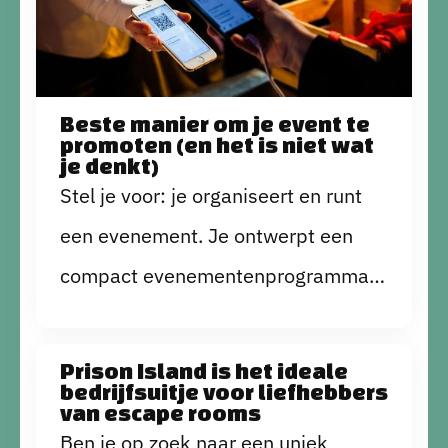
Beste manier om je event te
promoten (en het is niet wat
je denkt)
Stel je voor: je organiseert en runt
een evenement. Je ontwerpt een
compact evenementenprogramma,
nodigt een aantal geweldige
sprekers uit en boekt de beste
Prison Island is het ideale
bedrijfsuitje voor liefhebbers
eventlocatie ooit. Daarnaast heb je
van escape rooms
ook een veelbelovende social media
Ben je op zoek naar een uniek