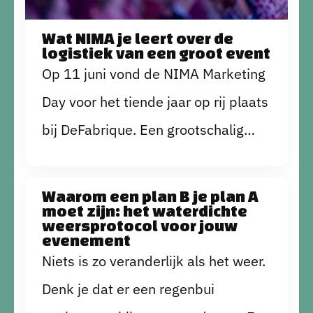
Wat NIMA je leert over de
logistiek van een groot event
Op 11 juni vond de NIMA Marketing
Day voor het tiende jaar op rij plaats
bij DeFabrique. Een grootschalig
evenement, 1500 gasten verdeeld
over tien subzalen, die verteld
Waarom een plan B je plan A
moet zijn: het waterdichte
worden over de ins en outs van het
weersprotocol voor jouw
evenement
marketingvak. Hoe zorgen we bij
Niets is zo veranderlijk als het weer.
DeFabrique ervoor dat er geen
Denk je dat er een regenbui
opstoppingen plaatsvinden,