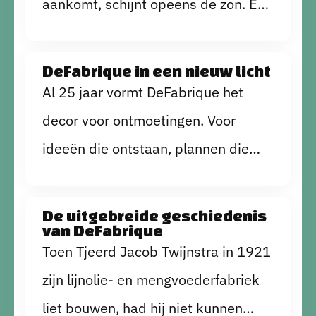
aankomt, schijnt opeens de zon. En
iedereen weet waar ze moeten zijn
andersom! Bij een goede
en met een goed gevoel weer naar
voorbereiding en een sterke “plan
huis gaat? We nemen je mee.
DeFabrique in een nieuw licht
B”, kun je elke weersverwachting
Al 25 jaar vormt DeFabrique het
aan. Bij DeFabrique staat ons team
decor voor ontmoetingen. Voor
altijd voor je klaar met een zon- en
ideeën die ontstaan, plannen die
regenplan, het hele jaar door.
vorm krijgen en momenten die
mensen bijblijven. De geschiedenis
De uitgebreide geschiedenis
van DeFabrique
is hier voelbaar – in de muren, de
Toen Tjeerd Jacob Twijnstra in 1921
ruimtes en het industriële karakter –
zijn lijnolie‑ en mengvoederfabriek
maar onze blik is altijd vooruit
liet bouwen, had hij niet kunnen