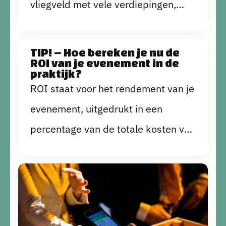
vliegveld met vele verdiepingen,
gaten moet houden.
checkpoints en gates? Hoe voelde je
je? Waarschijnlijk was je gestrest en
TIP! – Hoe bereken je nu de
ROI van je evenement in de
paniekerig. De kans is echter groot
praktijk?
dat je wel de vlucht hebt gehaald.
ROI staat voor het rendement van je
Zo voelt het ongeveer als je geen
evenement, uitgedrukt in een
duidelijke plattegrond hebt voor je
percentage van de totale kosten van
event.
je evenement. Maar hoe zit dat nu
precies in de praktijk en hoe
bereken je de ROI van je
evenement?