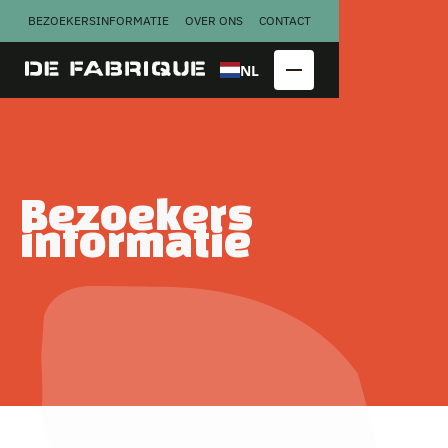
BEZOEKERSINFORMATIE
OVER ONS
CONTACT
NL
Bezoekers
informatie
Copraloods
Perserij
Kalver­
Smederij
melkfabriek
Congres
Bekijk alle
locatieblokken