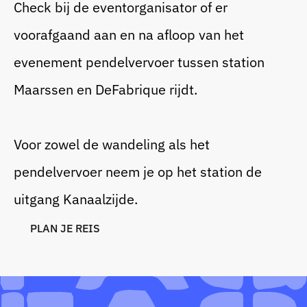
Check bij de eventorganisator of er
voorafgaand aan en na afloop van het
evenement pendelvervoer tussen station
Maarssen en DeFabrique rijdt.
Voor zowel de wandeling als het
pendelvervoer neem je op het station de
uitgang Kanaalzijde.
P
L
A
N
J
E
R
E
I
S