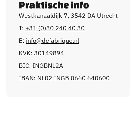
Praktische info
parkeerplaats vooraan.
Westkanaaldijk 7, 3542 DA Utrecht
Check de toegankelijkheid van het
T:
+31 (0)30 240 40 30
evenement bij de eventorganisator en
E:
info@defabrique.nl
geef direct je extra wensen door, zodat
KVK: 30149894
we je optimaal van dienst kunnen zijn.
BIC: INGBNL2A
IBAN: NL02 INGB 0660 640600