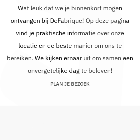
Wat leuk dat we je binnenkort mogen
ontvangen bij DeFabrique! Op deze pagina
Bedrijfsfeest
vind je praktische informatie over onze
Blogs
locatie en de beste manier om ons te
Beurs
bereiken. We kijken ernaar uit om samen een
onvergetelijke dag te beleven!
Cases
A
N
B
O
K
P
L
J
E
E
Z
E
Sitting Dinner
Corporate Festival