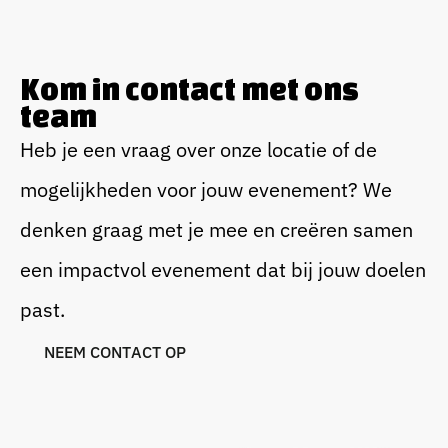
Kom in contact met ons
team
Heb je een vraag over onze locatie of de
mogelijkheden voor jouw evenement? We
denken graag met je mee en creëren samen
een impactvol evenement dat bij jouw doelen
past.
N
E
E
M
C
O
N
T
A
C
T
O
P