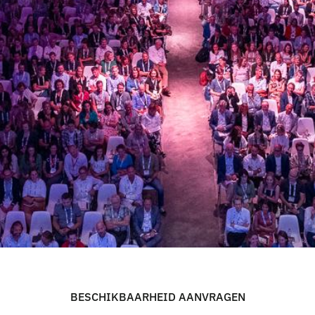
Bedrijfsfeest
Blogs
Beurs
Cases
Sitting Dinner
Corporate Festival
B
H
K
B
A
A
H
D
A
A
N
A
G
N
E
S
C
I
R
E
I
V
R
E