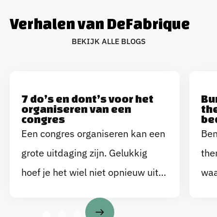
Verhalen van DeFabrique
B
E
K
I
J
K
A
L
L
E
B
L
O
G
S
7 do’s en dont’s voor het
Bu
organiseren van een
th
congres
be
Een congres organiseren kan een
Ben
grote uitdaging zijn. Gelukkig
the
hoef je het wiel niet opnieuw uit
waa
te vinden, er zijn namelijk heel
kun
wat ongeschreven regels die je
ins