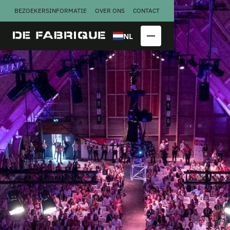
BEZOEKERSINFORMATIE
OVER ONS
CONTACT
NL
Copraloods
Perserij
Kalver­
Smederij
melkfabriek
Congres
Bekijk alle
locatieblokken