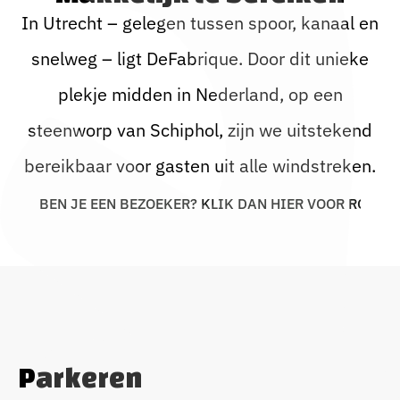
In Utrecht – gelegen tussen spoor, kanaal en
snelweg – ligt DeFabrique. Door dit unieke
Bedrijfsfeest
plekje midden in Nederland, op een
Blogs
steenworp van Schiphol, zijn we uitstekend
Beurs
bereikbaar voor gasten uit alle windstreken.
B
N
N
B
O
K
K
K
D
A
N
H
O
O
O
U
E
J
E
E
E
E
Z
E
E
R
?
L
I
I
E
R
V
R
R
T
E
Cases
Sitting Dinner
Corporate Festival
Parkeren