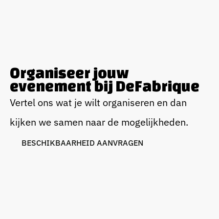
Organiseer jouw
evenement bij DeFabrique
Vertel ons wat je wilt organiseren en dan
kijken we samen naar de mogelijkheden.
B
E
S
C
H
I
K
B
A
A
R
H
E
I
D
A
A
N
V
R
A
G
E
N