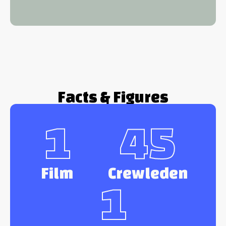
Facts & Figures
1
45
Film
Crewleden
1