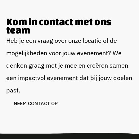
Kom in contact met ons
team
Heb je een vraag over onze locatie of de
mogelijkheden voor jouw evenement? We
denken graag met je mee en creëren samen
een impactvol evenement dat bij jouw doelen
past.
N
E
E
M
C
O
N
T
A
C
T
O
P