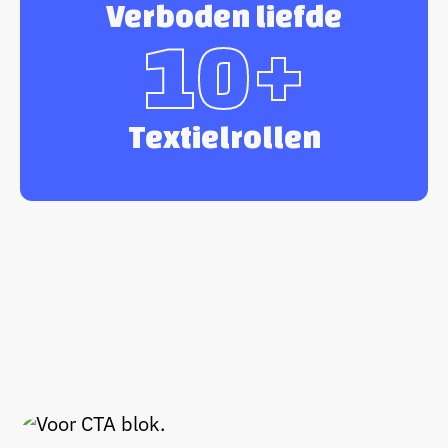
Verboden liefde
10+
Textielrollen