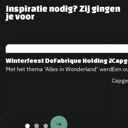
Inspiratie nodig? Zij gingen
je voor
B
E
K
I
J
K
A
L
L
E
C
A
S
E
S
Winterfeest DeFabrique Holding 2025
Capg
Met het thema ‘Alles in Wonderland’ werd de i
Een ou
Capge