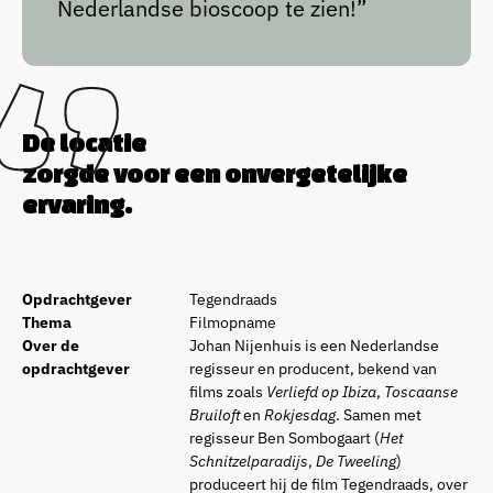
Nederlandse bioscoop te zien!”
De locatie
zorgde voor een onvergetelijke
ervaring.
Opdrachtgever
Tegendraads
Thema
Filmopname
Over de
Johan Nijenhuis is een Nederlandse
opdrachtgever
regisseur en producent, bekend van
films zoals
Verliefd op Ibiza
,
Toscaanse
Bruiloft
en
Rokjesdag
. Samen met
regisseur Ben Sombogaart (
Het
Schnitzelparadijs
,
De Tweeling
)
produceert hij de film Tegendraads, over