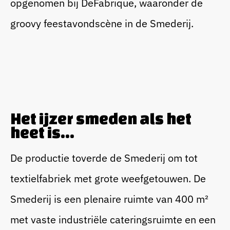
opgenomen bij DeFabrique, waaronder de
groovy feestavondscène in de Smederij.
Bedrijfsfeest
Blogs
Beurs
Het ijzer smeden als het
Cases
heet is...
Sitting Dinner
De productie toverde de Smederij om tot
textielfabriek met grote weefgetouwen. De
Corporate Festival
Smederij is een plenaire ruimte van 400 m²
met vaste industriële cateringsruimte en een