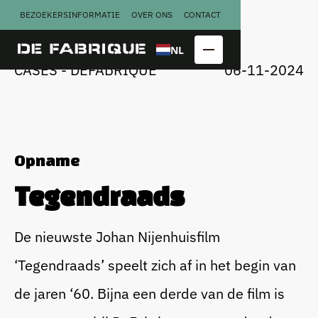
BEZOEKERSINFORMATIE
OVER ONS
CONTACT
U
G
N
A
A
A
R
R
C
S
S
T
E
E
NL
CASES - DEFABRIQUE
06-11-2024
Opname
Tegendraads
Copraloods
Perserij
De nieuwste Johan Nijenhuisfilm
Kalver­
Smederij
‘Tegendraads’ speelt zich af in het begin van
melkfabriek
de jaren ‘60. Bijna een derde van de film is
Congres
Bekijk alle
locatieblokken