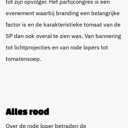
tot zijn opvolger. Het partijcongres is een
evenement waarbij branding een belangrijke
Bedrijfsfeest
factor is en de karakteristieke tomaat van de
SP dan ook overal te zien was. Van bannering
Blogs
tot lichtprojecties en van rode lopers tot
Beurs
tomatensoep.
Cases
Sitting Dinner
Corporate Festival
Alles rood
Over de rode loper betraden de