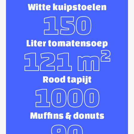
Witte kuipstoelen
150
Liter tomatensoep
121 m²
Rood tapijt
1000
Muffins & donuts
90