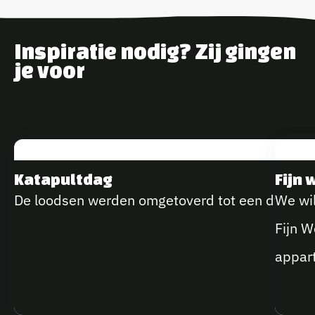
Inspiratie nodig? Zij gingen
je voor
B
E
K
I
J
K
A
L
L
E
C
A
S
E
S
Katapultdag
Fijn
De loodsen werden omgetoverd tot een dynamisc
We wil
Fijn 
appart
produ
belegg