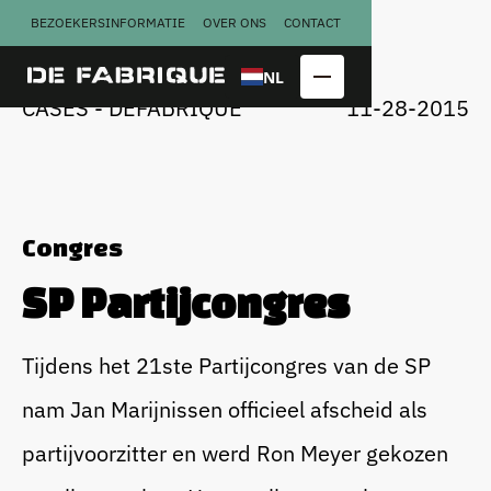
BEZOEKERSINFORMATIE
OVER ONS
CONTACT
U
G
N
A
A
A
R
R
C
S
S
T
E
E
NL
CASES - DEFABRIQUE
11-28-2015
Congres
SP Partijcongres
Copraloods
Perserij
Tijdens het 21ste Partijcongres van de SP
Kalver­
Smederij
nam Jan Marijnissen officieel afscheid als
melkfabriek
partijvoorzitter en werd Ron Meyer gekozen
Congres
Bekijk alle
locatieblokken