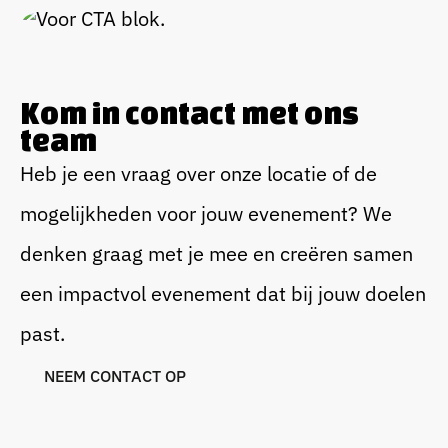
Kom in contact met ons
team
Heb je een vraag over onze locatie of de
mogelijkheden voor jouw evenement? We
denken graag met je mee en creëren samen
een impactvol evenement dat bij jouw doelen
past.
N
E
E
M
C
O
N
T
A
C
T
O
P