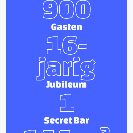
900
Gasten
16-
jarig
Jubileum
1
Secret Bar