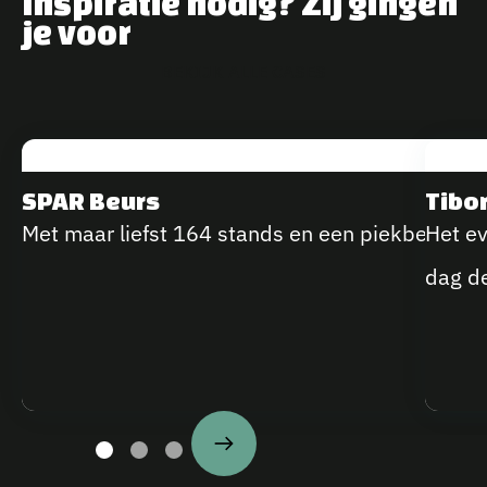
Inspiratie nodig? Zij gingen
je voor
B
E
K
I
J
K
A
L
L
E
C
A
S
E
S
SPAR Beurs
Tibo
Met maar liefst 164 stands en een piekbelasting
Het ev
dag de