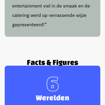
entertainment viel in de smaak en de
catering werd op verrassende wijze
gepresenteerd!”
Facts & Figures
6
Werelden