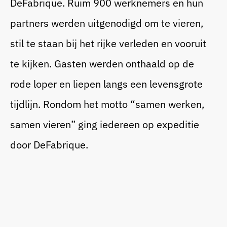
DeFabrique. Ruim 900 werknemers en hun
partners werden uitgenodigd om te vieren,
Bedrijfsfeest
stil te staan bij het rijke verleden en vooruit
te kijken. Gasten werden onthaald op de
Blogs
rode loper en liepen langs een levensgrote
Beurs
tijdlijn. Rondom het motto “samen werken,
Cases
samen vieren” ging iedereen op expeditie
Sitting Dinner
door DeFabrique.
Corporate Festival