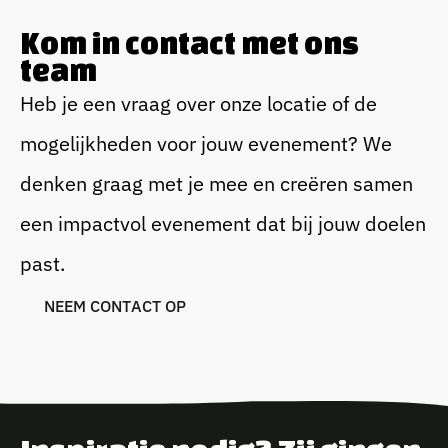
Kom in contact met ons
team
Heb je een vraag over onze locatie of de
mogelijkheden voor jouw evenement? We
denken graag met je mee en creëren samen
een impactvol evenement dat bij jouw doelen
past.
N
E
E
M
C
O
N
T
A
C
T
O
P