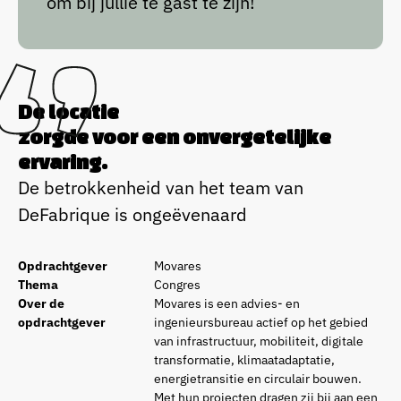
om bij jullie te gast te zijn!”
De locatie
zorgde voor een onvergetelijke
ervaring.
De betrokkenheid van het team van
DeFabrique is ongeëvenaard
Opdrachtgever
Movares
Thema
Congres
Over de
Movares is een advies- en
opdrachtgever
ingenieursbureau actief op het gebied
van infrastructuur, mobiliteit, digitale
transformatie, klimaatadaptatie,
energietransitie en circulair bouwen.
Met hun projecten dragen zij bij aan een