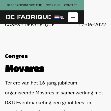
BEZOEKERSINFORMATIE
OVER ONS
CONTACT
U
G
N
A
A
A
R
R
C
S
S
T
E
E
NL
CASES - DEFABRIQUE
17-06-2022
Congres
Movares
Copraloods
Perserij
Ter ere van het 16-jarig jubileum
Kalver­
Smederij
organiseerde Movares in samenwerking met
melkfabriek
D&B Eventmarketing een groot feest in
Congres
Bekijk alle
locatieblokken