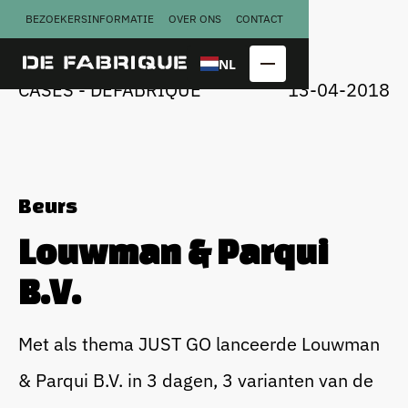
BEZOEKERSINFORMATIE
OVER ONS
CONTACT
U
G
N
A
A
A
R
R
C
S
S
T
E
E
NL
CASES - DEFABRIQUE
13-04-2018
Beurs
Louwman & Parqui
Copraloods
Perserij
B.V.
Kalver­
Smederij
melkfabriek
Met als thema JUST GO lanceerde Louwman
& Parqui B.V. in 3 dagen, 3 varianten van de
Congres
Bekijk alle
locatieblokken