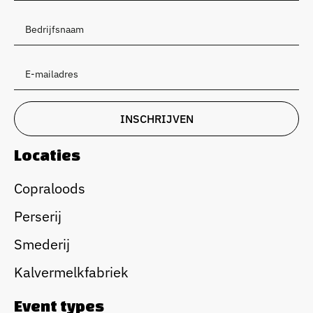
Locaties
Copraloods
Perserij
Smederij
Kalvermelkfabriek
Event types