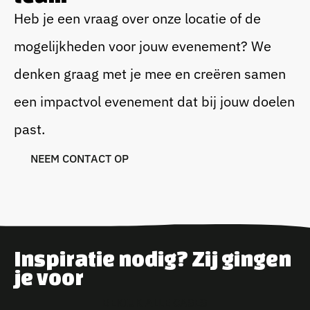
Heb je een vraag over onze locatie of de
mogelijkheden voor jouw evenement? We
denken graag met je mee en creëren samen
een impactvol evenement dat bij jouw doelen
past.
N
E
E
M
C
O
N
T
A
C
T
O
P
Inspiratie nodig? Zij gingen
je voor
B
E
K
I
J
K
A
L
L
E
C
A
S
E
S