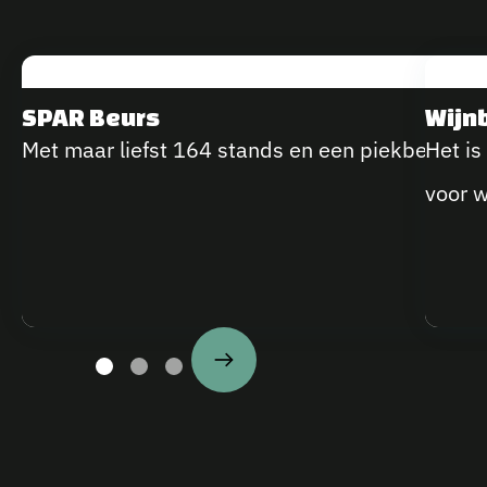
SPAR Beurs
Wijn
Met maar liefst 164 stands en een piekbelasting
Het is
voor w