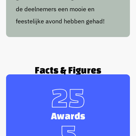
de deelnemers een mooie en
feestelijke avond hebben gehad!
Facts & Figures
25
Awards
5