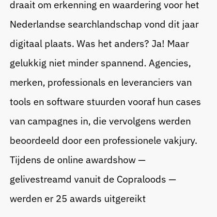
draait om erkenning en waardering voor het
Nederlandse searchlandschap vond dit jaar
Bedrijfsfeest
digitaal plaats. Was het anders? Ja! Maar
gelukkig niet minder spannend. Agencies,
Blogs
merken, professionals en leveranciers van
Beurs
tools en software stuurden vooraf hun cases
Cases
van campagnes in, die vervolgens werden
Sitting Dinner
beoordeeld door een professionele vakjury.
Tijdens de online awardshow —
gelivestreamd vanuit de Copraloods —
Corporate Festival
werden er 25 awards uitgereikt