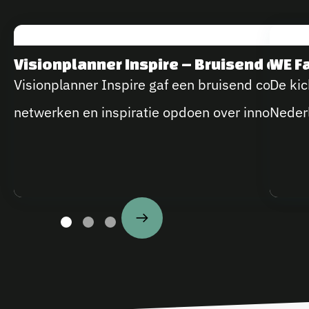
Visionplanner Inspire – Bruisend en I
WE F
Visionplanner Inspire gaf een bruisend congres
De kic
netwerken en inspiratie opdoen over innovatiev
Nederl