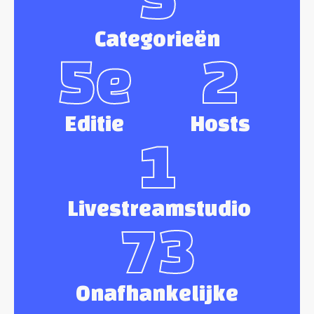
Categorieën
5e
2
Editie
Hosts
1
Livestreamstudio
73
Onafhankelijke