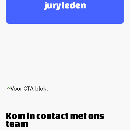
juryleden
Kom in contact met ons
team