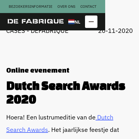
BEZOEKERSINFORMATIE
OVER ONS
CONTACT
U
G
N
A
A
A
R
R
C
S
S
T
E
E
NL
CASES - DEFABRIQUE
20-11-2020
Online evenement
Dutch Search Awards
Copraloods
Perserij
2020
Kalver­
Smederij
melkfabriek
Hoera! Een lustrumeditie van de
Dutch
Search Awards
. Het jaarlijkse feestje dat
Congres
Bekijk alle
locatieblokken