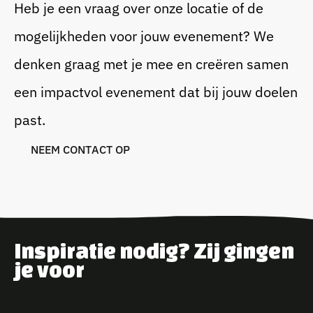
Heb je een vraag over onze locatie of de
mogelijkheden voor jouw evenement? We
denken graag met je mee en creëren samen
een impactvol evenement dat bij jouw doelen
past.
N
E
E
M
C
O
N
T
A
C
T
O
P
Inspiratie nodig? Zij gingen
je voor
B
E
K
I
J
K
A
L
L
E
C
A
S
E
S